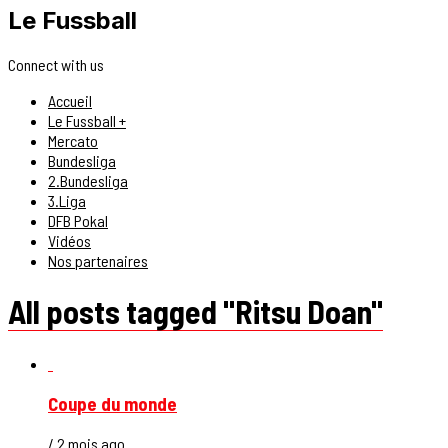
Le Fussball
Connect with us
Accueil
Le Fussball +
Mercato
Bundesliga
2.Bundesliga
3.Liga
DFB Pokal
Vidéos
Nos partenaires
All posts tagged "Ritsu Doan"
Coupe du monde
/ 2 mois ago