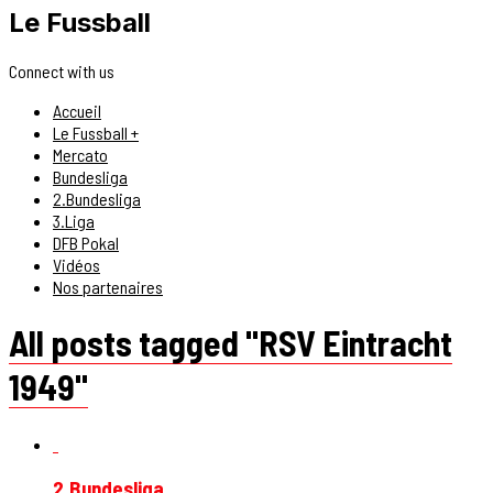
Le Fussball
Connect with us
Accueil
Le Fussball +
Mercato
Bundesliga
2.Bundesliga
3.Liga
DFB Pokal
Vidéos
Nos partenaires
All posts tagged "RSV Eintracht
1949"
2.Bundesliga