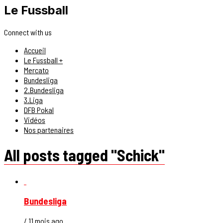
Le Fussball
Connect with us
Accueil
Le Fussball +
Mercato
Bundesliga
2.Bundesliga
3.Liga
DFB Pokal
Vidéos
Nos partenaires
All posts tagged "Schick"
Bundesliga
/ 11 mois ago