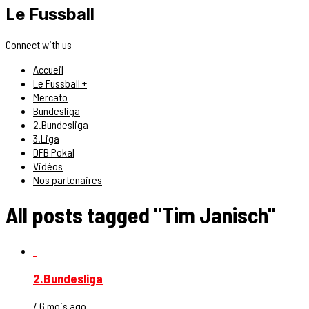
Le Fussball
Connect with us
Accueil
Le Fussball +
Mercato
Bundesliga
2.Bundesliga
3.Liga
DFB Pokal
Vidéos
Nos partenaires
All posts tagged "Tim Janisch"
2.Bundesliga
/ 6 mois ago