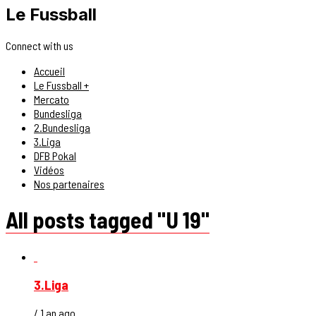
Le Fussball
Connect with us
Accueil
Le Fussball +
Mercato
Bundesliga
2.Bundesliga
3.Liga
DFB Pokal
Vidéos
Nos partenaires
All posts tagged "U 19"
3.Liga
/ 1 an ago