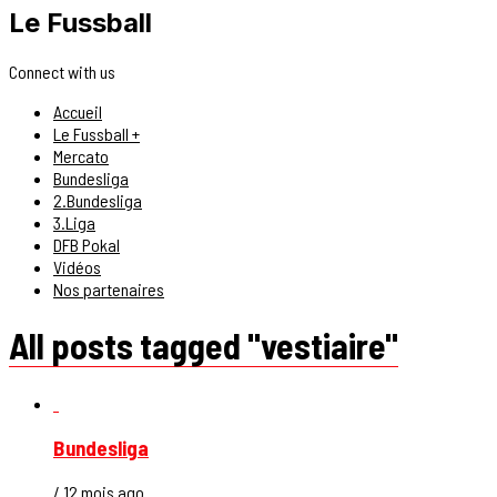
Le Fussball
Connect with us
Accueil
Le Fussball +
Mercato
Bundesliga
2.Bundesliga
3.Liga
DFB Pokal
Vidéos
Nos partenaires
All posts tagged "vestiaire"
Bundesliga
/ 12 mois ago