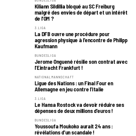
BUNDESLIGA
Kiliann Sildillia bloqué au SC Freiburg
malgré des envies de départ et un intérêt
de l’OM ?
3.LIGA
La DFB ouvre une procédure pour
agression physique à l’encontre de Philipp
Kaufmann
BUNDESLIGA
Jerome Onguené résilie son contrat avec
l’Eintracht Frankfurt !
NATIONALMANNSCHAFT
Ligue des Nations : un Final Four en
Allemagne en jeu contre l’Italie
3.LIGA
Le Hansa Rostock va devoir réduire ses
dépenses de deux millions d’euros !
BUNDESLIGA
Youssoufa Moukoko aurait 24 ans :
révélations d’un scandale !