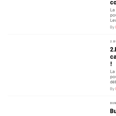
co
La
po
Le
By
2.B
2.
ca
!
La 
pou
dé
By
BUN
Bu