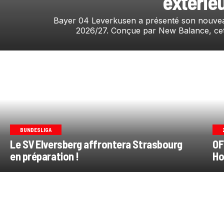
extérieu
Bayer 04 Leverkusen a présenté son nouveau
2026/27. Conçue par New Balance, cet
BUNDESLIGA
Le SV Elversberg affrontera Strasbourg
OF
en préparation !
Ho