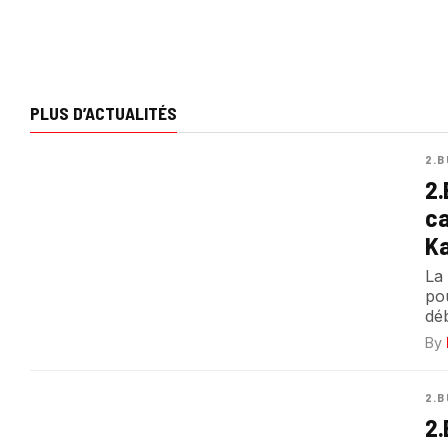
PLUS D’ACTUALITÉS
2.B
2.
ca
Ka
La 
pou
dé
By
2.B
2.