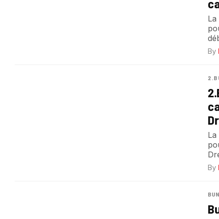
ca
La 
po
déb
By
2.B
2.
ca
Dr
La 
po
Dr
By
BUN
Bu