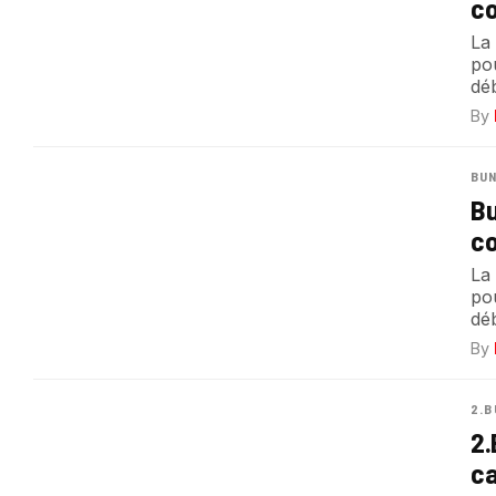
co
La
pou
déb
By
BUN
Bu
co
La
po
déb
By
2.B
2.
ca