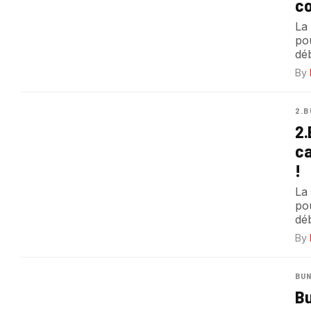
co
La
po
déb
By
2.B
2.
ca
!
La 
po
déb
By
BUN
Bu